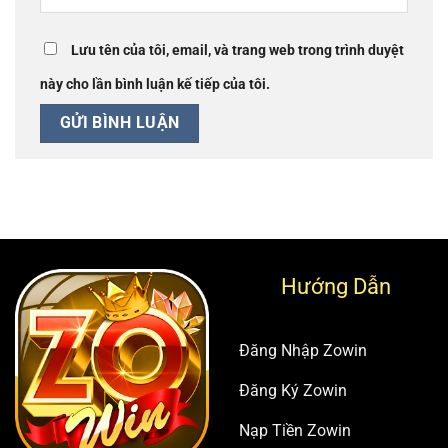
Lưu tên của tôi, email, và trang web trong trình duyệt
này cho lần bình luận kế tiếp của tôi.
Hướng Dẫn
Đăng Nhập Zowin
Đăng Ký Zowin
Nạp Tiền Zowin