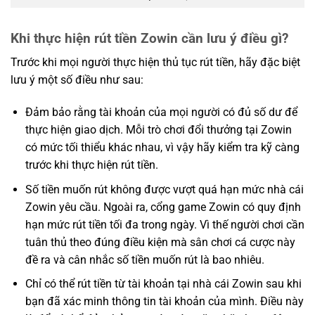
Khi thực hiện rút tiền Zowin cần lưu ý điều gì?
Trước khi mọi người thực hiện thủ tục rút tiền, hãy đặc biệt
lưu ý một số điều như sau:
Đảm bảo rằng tài khoản của mọi người có đủ số dư để
thực hiện giao dịch. Mỗi trò chơi đổi thưởng tại Zowin
có mức tối thiểu khác nhau, vì vậy hãy kiểm tra kỹ càng
trước khi thực hiện rút tiền.
Số tiền muốn rút không được vượt quá hạn mức nhà cái
Zowin yêu cầu. Ngoài ra, cổng game Zowin có quy định
hạn mức rút tiền tối đa trong ngày. Vì thế người chơi cần
tuân thủ theo đúng điều kiện mà sân chơi cá cược này
đề ra và cân nhắc số tiền muốn rút là bao nhiêu.
Chỉ có thể rút tiền từ tài khoản tại nhà cái Zowin sau khi
bạn đã xác minh thông tin tài khoản của mình. Điều này