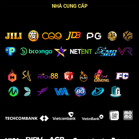
NHÀ CUNG CẤP