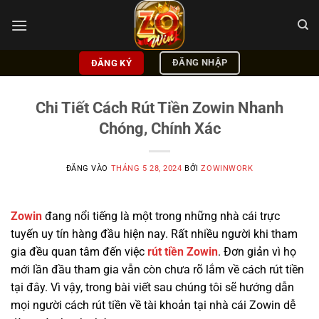
Bỏ
qua
nội
dung
ĐĂNG NHẬP
ĐĂNG KÝ
Chi Tiết Cách Rút Tiền Zowin Nhanh
Chóng, Chính Xác
ĐĂNG VÀO
THÁNG 5 28, 2024
BỞI
ZOWINWORK
Zowin
đang nổi tiếng là một trong những nhà cái trực
tuyến uy tín hàng đầu hiện nay. Rất nhiều người khi tham
gia đều quan tâm đến việc
rút tiền Zowin
. Đơn giản vì họ
mới lần đầu tham gia vẫn còn chưa rõ lắm về cách rút tiền
tại đây. Vì vậy, trong bài viết sau chúng tôi sẽ hướng dẫn
mọi người cách rút tiền về tài khoản tại nhà cái Zowin dễ