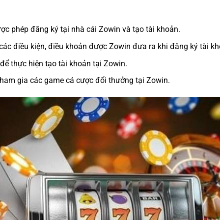
:
ược phép đăng ký tại nhà cái Zowin và tạo tài khoản.
các điều kiện, điều khoản được Zowin đưa ra khi đăng ký tài k
để thực hiện tạo tài khoản tại Zowin.
tham gia các game cá cược đổi thưởng tại Zowin.