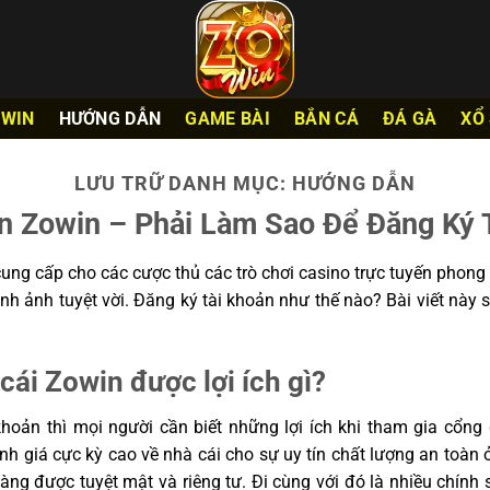
WIN
HƯỚNG DẪN
GAME BÀI
BẮN CÁ
ĐÁ GÀ
XỔ
LƯU TRỮ DANH MỤC:
HƯỚNG DẪN
 Zowin – Phải Làm Sao Để Đăng Ký 
ng cấp cho các cược thủ các trò chơi casino trực tuyến phong 
nh ảnh tuyệt vời. Đăng ký tài khoản như thế nào? Bài viết này 
cái Zowin được lợi ích gì?
hoản thì mọi người cần biết những lợi ích khi tham gia cổng
 giá cực kỳ cao về nhà cái cho sự uy tín chất lượng an toàn 
hàng được tuyệt mật và riêng tư. Đi cùng với đó là nhiều chính