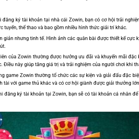
i đăng ký tài khoản tại nhà cái Zowin, bạn có cơ hội trải nghiệm
 tuyến, thể thao và bao gồm nhiều hình thức giải trí khác.
giản nhưng tinh tế. Hình ảnh các quân bài được thiết kế cực k
hút.
iên của Zowin thường được hưởng ưu đãi và khuyến mãi đặc bi
Điều này giúp tăng giá trị và trải nghiệm của người chơi khi t
ổng game Zowin thường tổ chức các sự kiện và giải đấu đặc biệt
h tài với game thủ khác và có cơ hội giành được giải thưởng lớn
i đăng ký tài khoản tại Zowin, bạn sẽ có tài khoản cá nhân để 