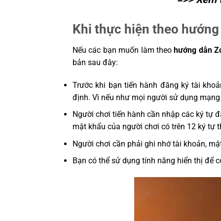
Khi thực hiện theo hướng 
Nếu các bạn muốn làm theo
hướng dẫn Z
bản sau đây:
Trước khi bạn tiến hành đăng ký tài khoả
định. Vì nếu như mọi người sử dụng mạng c
Người chơi tiến hành cần nhập các ký tự 
mật khẩu của người chơi có trên 12 ký tự 
Người chơi cần phải ghi nhớ tài khoản, m
Bạn có thể sử dụng tính năng hiển thị để