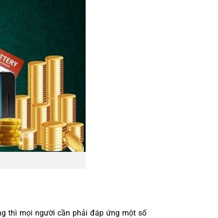
g thì mọi người cần phải đáp ứng một số