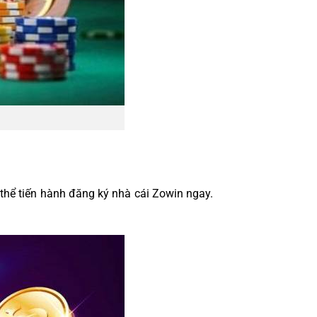
thể tiến hành đăng ký nhà cái Zowin ngay.